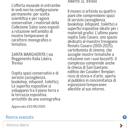
Alberto 31, Treviso
L’offerta museale in entrambe
le sedi non ha configurazione
Il museo si articola su quattro
permanente: per scelta
piani che comprendono spazi
scientifica e per ragioni
di servizio (accoglienza,
conservative, i materiali della
bookshop, infopoint, toilette) e
Collezione Salce sono esposti
superfici espositive ideate per i
a rotazione nell’ambito di
materiali grafici. L’ultimo piano
mostre temporanee di
ospita Sala Casaro, uno spazio
carattere monografico o
dedicato al maestro trevigiano
tematico.
Renato Casaro (1935-2025),
cartellonista di cinema, che
SANTA MARGHERITA | via
accoglie mostre tematiche a
Reggimento Italia Libera,
rotazione con i suoi bozzetti. Il
Treviso
complesso comprende anche
la chiesa di San Gaetano,
edificio dei Cavalieri Templari
Ospita spazi conservativi e di
ricco di storia e d’arte, aperta
servizio (accoglienza,
al pubblico in concomitanza di
bookshop, infopoint, toilette).
esposizioni temporanee
Le superfici espositive si
allestite al suo interno.
sviluppano tra il
piano terra
e
la
terrazza espositiva
,
arricchite da una scenografica
Aggiornato il 03/06/2026
Ricerca avanzata